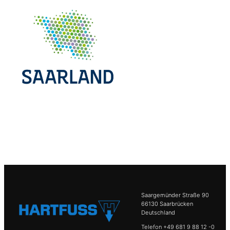
Saargemünder Straße 90
66130 Saarbrücken
Deutschland
Telefon +49 681 9 88 12 -0