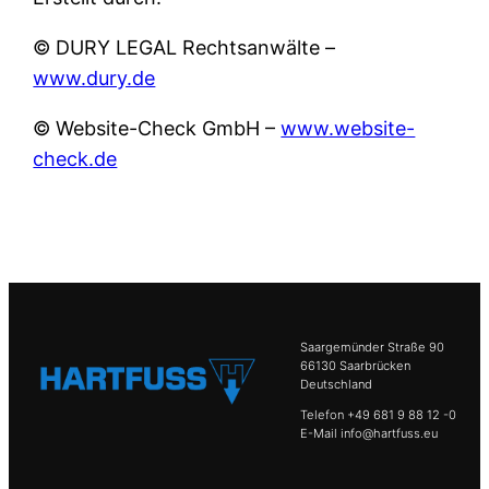
© DURY LEGAL Rechtsanwälte –
www.dury.de
© Website-Check GmbH –
www.website-
check.de
Saargemünder Straße 90
66130 Saarbrücken
Deutschland
Telefon +49 681 9 88 12 -0
E-Mail info@hartfuss.eu